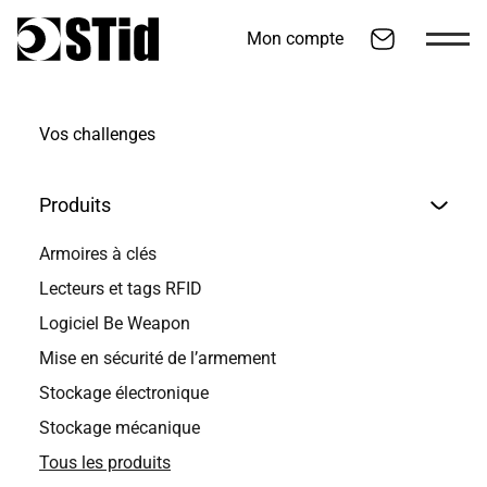
Mon compte
Aller au contenu
Vos challenges
Produits
Armoires à clés
Lecteurs et tags RFID
Logiciel Be Weapon
Mise en sécurité de l’armement
Stockage électronique
Be Weapon
Stockage mécanique
Tous les produits
Traçabilité d’équipements sensibles