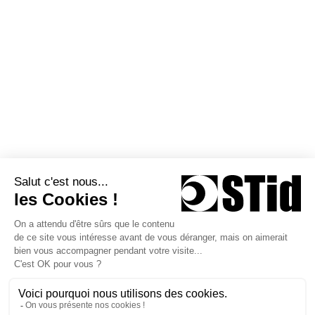
À propos de STid
Partenaires
Actualités
STid Siège social / EMEA 20
Parc d'activités des Pradeaux
13850 Greasque - France
+33 (0)4 42 12 60 60
Suivez-nous sur
Copyright © 2026 STid
Conditions générales d’utilisation