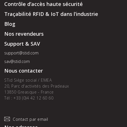
Contrôle d’accès haute sécurité
Traçabilité RFID & IoT dans l’industrie
Blog
Nos revendeurs
Support & SAV
support@stid.com
sav@stid.com
Nous contacter
STid Siège social / EMEA
20, Parc d'activités des Pradeaux
13850 Greasque - France
Tél : +33 (0)4 42 12 60 60
Contact par email