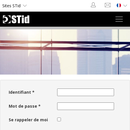
Panneau de gestion des cookies
Sites STid
Toggl
navig
Identifiant
*
Mot de passe
*
Se rappeler de moi